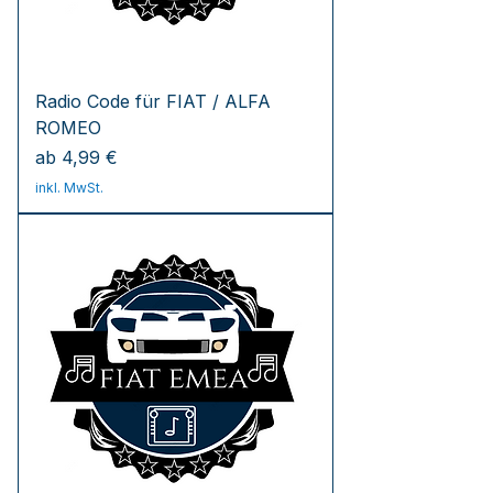
Radio Code für FIAT / ALFA
ROMEO
Sale-Preis
ab
4,99 €
inkl. MwSt.