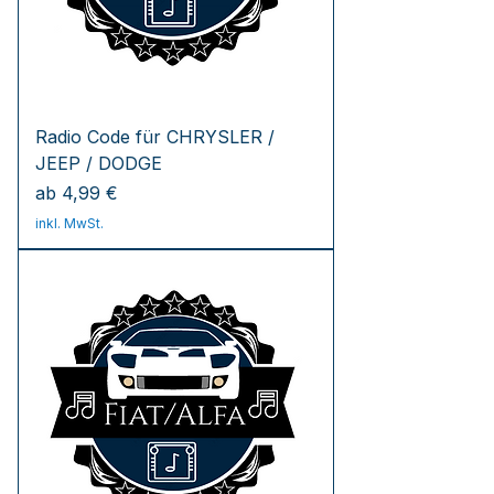
Radio Code für CHRYSLER /
JEEP / DODGE
Sale-Preis
ab
4,99 €
inkl. MwSt.