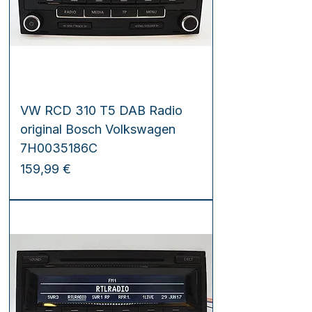
VW RCD 310 T5 DAB Radio
original Bosch Volkswagen
7H0035186C
Preis
159,99 €
inkl. MwSt.