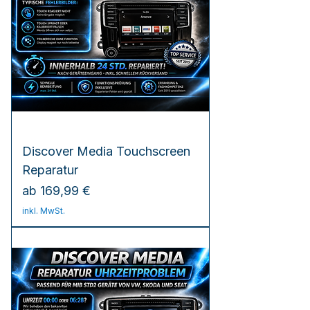
Discover Media Touchscreen
Reparatur
Sale-Preis
ab
169,99 €
inkl. MwSt.