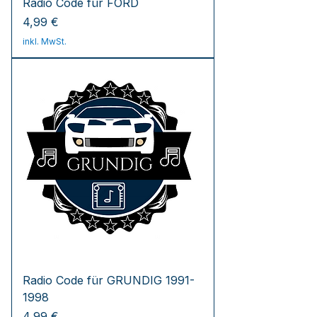
Radio Code für FORD
Preis
4,99 €
inkl. MwSt.
Radio Code für GRUNDIG 1991-
1998
Preis
4,99 €