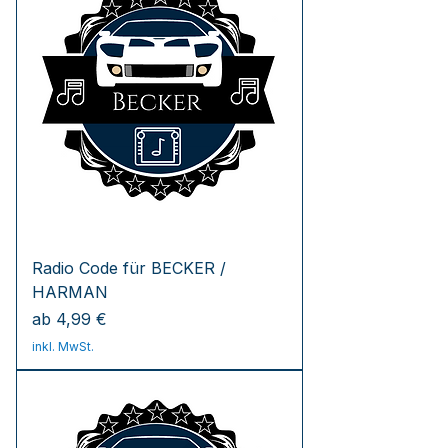
Radio Code für BECKER /
HARMAN
Sale-Preis
ab
4,99 €
inkl. MwSt.