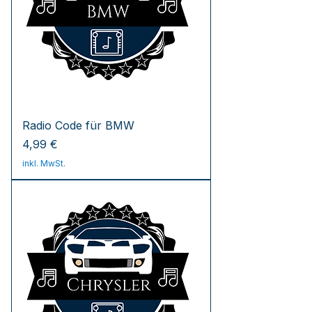
Radio Code für BMW
Preis
4,99 €
inkl. MwSt.