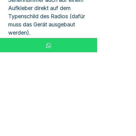
Aufkleber direkt auf dem
Typenschild des Radios (dafür
muss das Gerät ausgebaut
werden).
So einfach funktioniert es:
Seriennummer ermitteln
(siehe Anleitung oben oder
Beispielbilder).
Seriennummer (z. B. U1122
und L1234) im Bestellfeld
eintragen.
Der Code wird Ihnen
schnellstmöglich per E-Mail
zugesendet.